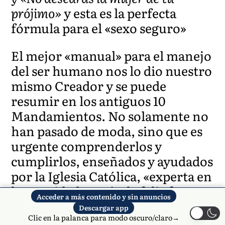
prójimo»
y esta es la perfecta
fórmula para el «sexo seguro»
El mejor «manual» para el manejo
del ser humano nos lo dio nuestro
mismo Creador y se puede
resumir en los antiguos 10
Mandamientos. No solamente no
han pasado de moda, sino que es
urgente comprenderlos y
cumplirlos, enseñados y ayudados
por la Iglesia Católica, «experta en
humanidad» según la feliz frase
Acceder a más contenido y sin anuncios
de Paulo VI.
Descargar app
Clic en la palanca para modo oscuro/claro→