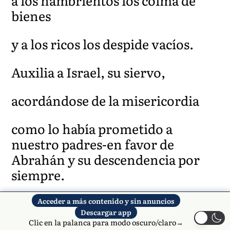
a los hambrientos los colma de
bienes
y a los ricos los despide vacíos.
Auxilia a Israel, su siervo,
acordándose de la misericordia
como lo había prometido a
nuestro padres-en favor de
Abrahán y su descendencia por
siempre.
Oraciones a la Santísima Virgen
Acceder a más contenido y sin anuncios
Descargar app
Clic en la palanca para modo oscuro/claro→