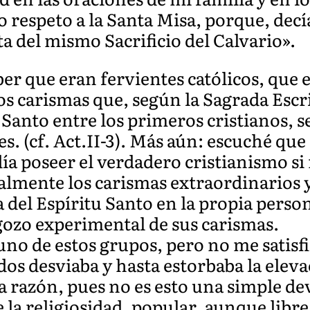
respeto a la Santa Misa, porque, decía
a del mismo Sacrificio del Calvario».
er que eran fervientes católicos, que 
os carismas que, según la Sagrada Escr
Santo entre los primeros cristianos, 
. (cf. Act.II-3). Más aún: escuché que 
ía poseer el verdadero cristianismo si
lmente los carismas extraordinarios y 
a del Espíritu Santo en la propia perso
 gozo experimental de sus carismas.
uno de estos grupos, pero no me satisf
dos desviaba y hasta estorbaba la eleva
la razón, pues no es esto una simple de
e la religiosidad, popular, aunque libre