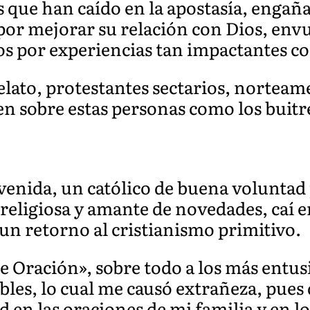
 que han caído en la apostasía, engaña
 por mejorar su relación con Dios, en
os por experiencias tan impactantes co
lato, protestantes sectarios, nortea
en sobre estas personas como los buitr
nida, un católico de buena voluntad 
eligiosa y amante de novedades, caí en
n retorno al cristianismo primitivo.
 Oración», sobre todo a los más entusi
les, lo cual me causó extrañeza, pues 
 en las oraciones de mi familia y en l