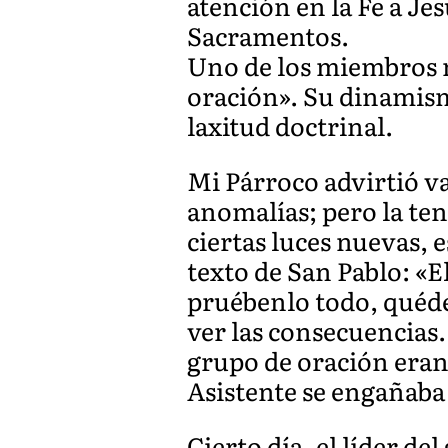
atención en la Fe a Jes
Sacramentos.
Uno de los miembros má
oración». Su dinamismo
laxitud doctrinal.
Mi Párroco advirtió va
anomalías; pero la ten
ciertas luces nuevas, 
texto de San Pablo: «E
pruébenlo todo, quéde
ver las consecuencias.
grupo de oración eran 
Asistente se engañaba
Cierto día, el líder de