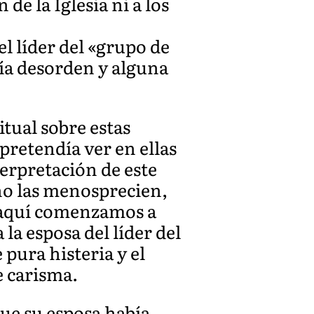
 de la Iglesia ni a los
l líder del «grupo de
cía desorden y alguna
itual sobre estas
pretendía ver en ellas
terpretación de este
 no las menosprecien,
Y aquí comenzamos a
la esposa del líder del
pura histeria y el
e carisma.
 que su esposa había