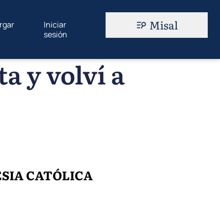
Misal
rgar
Iniciar
sesión
ta y volví a
LESIA CATÓLICA