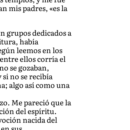
n mis padres, «es la
en grupos dedicados a
itura, había
según leemos en los
entre ellos corría el
 no se gozaban,
si no se recibía
na; algo así como una
izo. Me pareció que la
ción del espíritu.
voción nacida del
 en sus