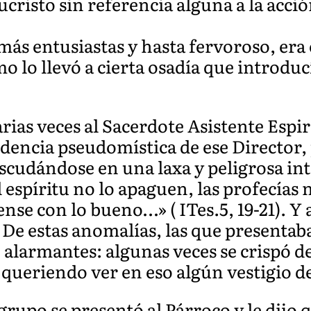
ucristo sin referencia alguna a la acción
s entusiastas y hasta fervoroso, era e
 lo llevó a cierta osadía que introdu
rias veces al Sacerdote Asistente Espir
dencia pseudomística de ese Director, 
escudándose en una laxa y peligrosa in
l espíritu no lo apaguen, las profecías
nse con lo bueno…» ( ITes.5, 19-21). 
 De estas anomalías, las que presentaba 
alarmantes: algunas veces se crispó de 
 queriendo ver en eso algún vestigio d
l grupo se presentó al Párroco y le dijo