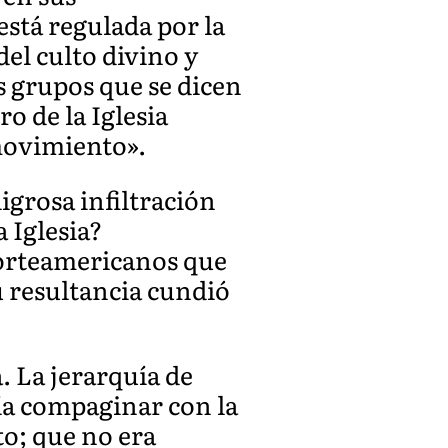
está regulada por la
del culto divino y
s grupos que se dicen
o de la Iglesia
movimiento».
igrosa infiltración
 Iglesia?
norteamericanos que
u resultancia cundió
. La jerarquía de
ría compaginar con la
to; que no era