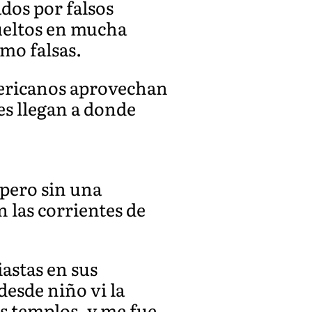
dos por falsos
vueltos en mucha
mo falsas.
mericanos aprovechan
es llegan a donde
pero sin una
 las corrientes de
astas en sus
desde niño vi la
os templos, y me fue