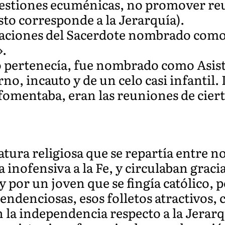
uestiones ecuménicas, no promover re
sto corresponde a la Jerarquía).
icaciones del Sacerdote nombrado como
».
yo pertenecía, fue nombrado como Asis
rno, incauto y de un celo casi infantil.
fomentaba, eran las reuniones de cie
ratura religiosa que se repartía entre 
 inofensiva a la Fe, y circulaban gracia
 por un joven que se fingía católico, p
tendenciosas, esos folletos atractivos
 la independencia respecto a la Jerarq