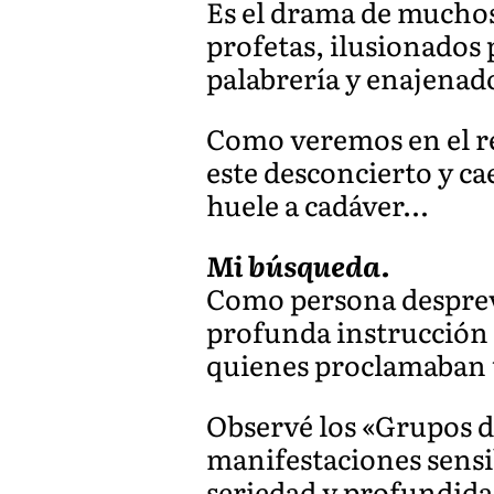
Es el drama de muchos
profetas, ilusionados
palabrería y enajenad
Como veremos en el re
este desconcierto y ca
huele a cadáver…
Mi búsqueda.
Como persona despreve
profunda instrucción r
quienes proclamaban u
Observé los «Grupos de
manifestaciones sensib
seriedad y profundidad