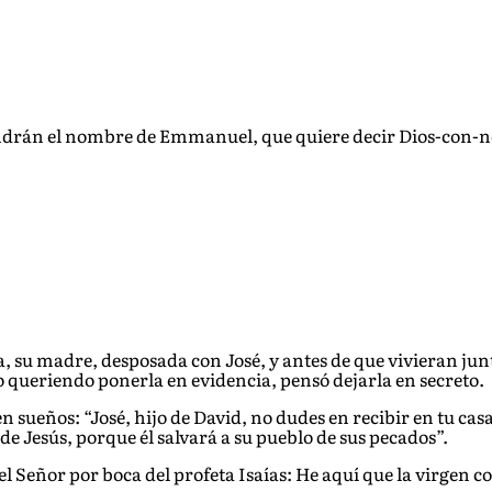
 pondrán el nombre de Emmanuel, que quiere decir Dios-con-n
 su madre, desposada con José, y antes de que vivieran junt
no queriendo ponerla en evidencia, pensó dejarla
en secreto.
 en
sueños:
“José, hijo de David, no dudes en recibir en tu cas
e Jesús, porque él salvará a su pueblo de sus pecados”.
l Señor por boca del profeta Isaías: He aq
uí que la virgen c