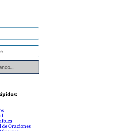
ando...
ápidos:
os
al
ibles
 de Oraciones