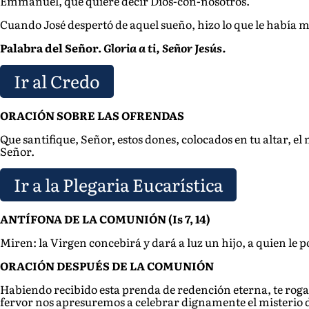
Emmanuel, q
ue quiere decir Dios-con-nosotros.
Cuando José despertó de aquel sueño, hizo lo que le había m
Palabra del Señor.
Gloria a ti, Señor Jesús.
Ir al Credo
ORACIÓN SOBRE LAS OFRENDAS
Que santifique, Señor, estos dones, colocados en tu altar, 
Señor.
Ir a la Plegaria Eucarística
ANTÍFONA DE LA COMUNIÓN (Is 7, 14)
Miren: la Virge
n concebirá y dará a luz un hijo, a quien l
ORAC
IÓN DESPUÉS DE LA COMUNIÓN
Habiendo recibido esta prenda de redención eterna, te rogam
fervor nos apresuremos a celebrar dignamente el misterio del 