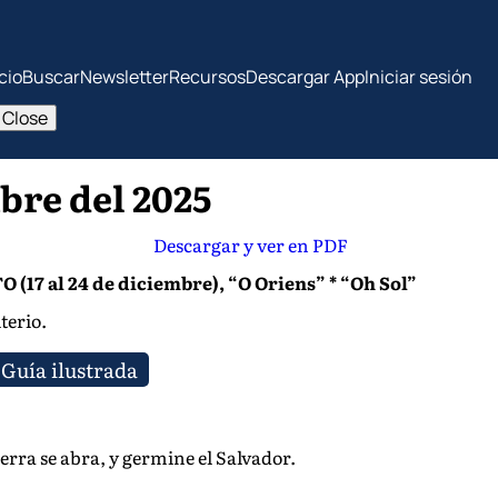
icio
Buscar
Newsletter
Recursos
Descargar App
Iniciar sesión
Close
bre del 2025
Descargar y ver en PDF
 al 24 de diciembre), “O Oriens” * “Oh Sol”
terio.
Guía ilustrada
tierra se abra, y germine el Salvador.