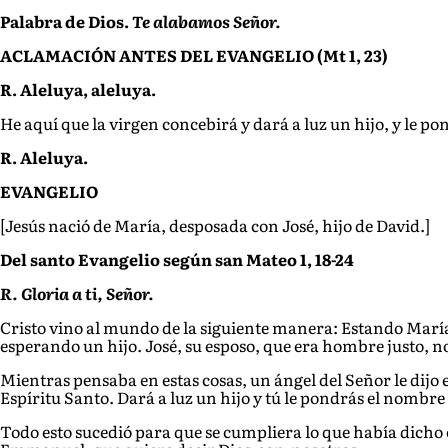
Palabra de Dios.
Te alabamos Señor.
ACLAMACIÓN ANTES DEL EVANGELIO (Mt 1, 23)
R. Aleluya, aleluya.
He aquí que la virgen concebirá y dará a luz un hijo, y le
R. Aleluya.
EVANGELIO
[Jesús nació de María, desposada con José, hijo de David.]
Del santo Evangelio según san Mateo 1, 18-24
R. Gloria a ti, Señor.
Cristo vino al mundo de la
siguiente
manera: Estando María,
esperando un hijo. José, su esposo, que era hombre justo, 
Mientras pensaba en estas cosas, un ángel del Señor le dijo
Espíritu Santo. Dará a luz un hijo y tú
le pondrás el nombre d
Todo esto
sucedió para que se cumpliera lo que había dicho e