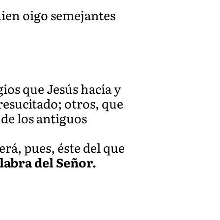
uien oigo semejantes
gios que Jesús hacía y
resucitado; otros, que
 de los antiguos
rá, pues, éste del que
labra del Señor.