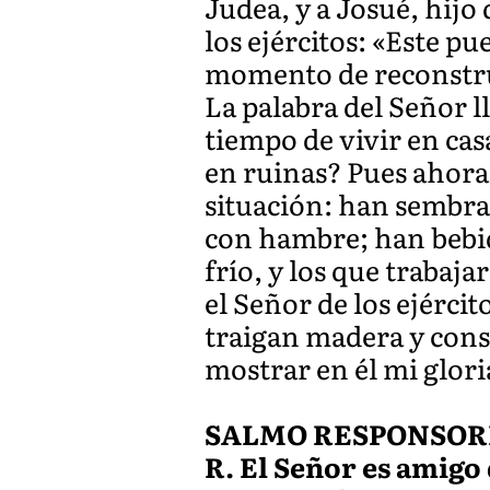
Judea, y a Josué, hijo 
los ejércitos: «Este p
momento de reconstru
La palabra del Señor l
tiempo de vivir en cas
en ruinas? Pues ahora,
situación: han sembr
con hambre; han bebid
frío, y los que trabaja
el Señor de los ejérci
traigan madera y cons
mostrar en él mi glori
SALMO RESPONSORIA
R. El Señor es amigo