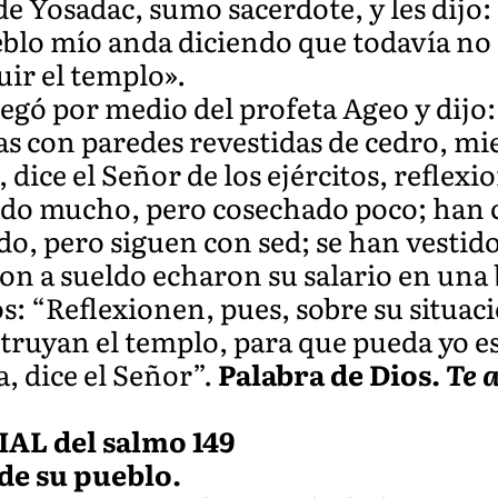
de Yosadac, sumo sacerdote, y les dijo:
ueblo mío anda diciendo que todavía no 
ir el templo».
legó por medio del profeta Ageo y dijo
as con paredes revestidas de cedro, mi
 dice el Señor de los ejércitos, reflexi
ado mucho, pero cosechado poco; han 
o, pero siguen con sed; se han vestido
ron a sueldo echaron su salario en una 
tos: “Reflexionen, pues, sobre su situa
truyan el templo, para que pueda yo es
a, dice el Señor”.
Palabra de Dios.
Te 
L del salmo 149
 de su pueblo.