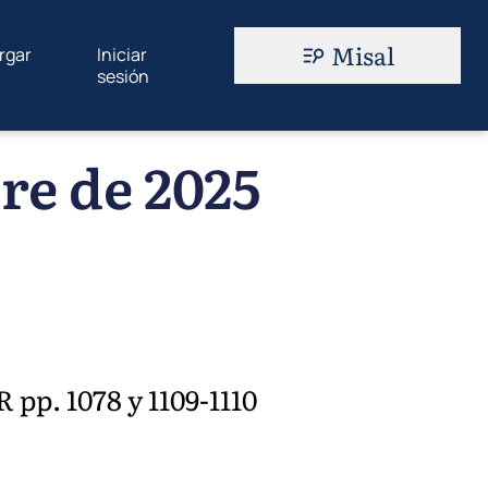
Misal
rgar
Iniciar
sesión
re de 2025
R pp. 1078 y 1109-1110