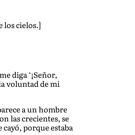
los cielos.]
 me diga ‘¡Señor,
 la voluntad de mi
e parece a un hombre
on las crecientes, se
e cayó, porque estaba