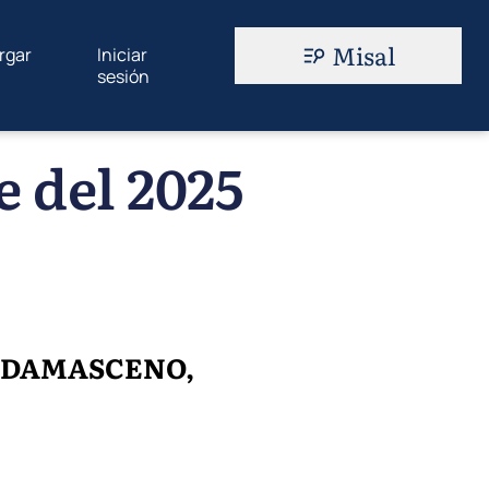
Misal
rgar
Iniciar
sesión
 del 2025
UAN DAMASCENO,