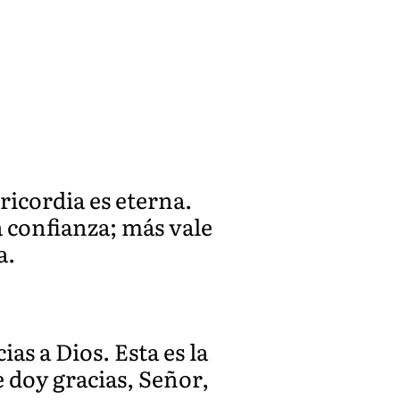
icordia es eterna.
a confianza; más vale
a.
as a Dios. Esta es la
e doy gracias, Señor,