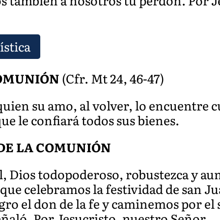
os también a nosotros tu perdón. Por J
ística
COMUNIÓN
(Cfr. Mt 24, 46-47)
 quien su amo, al volver, lo encuentre
que le confiará todos sus bienes.
DE LA COMUNIÓN
al, Dios todopoderoso, robustezca y au
s que celebramos la festividad de san 
ro el don de la fe y caminemos por el 
eñaló. Por Jesucristo, nuestro Señor.