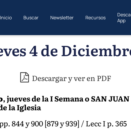
Desca
Inicio
Buscar
Newsletter
Recursos
App
eves 4 de Diciembre
Descargar y ver en PDF
o
, jueves de la I Semana o SAN J
e la Iglesia
. 844 y 900 [879 y 939] / Lecc I p. 365