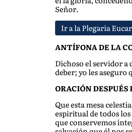
él la gloria, concéden
Señor.
Ir a la Plegaria Eucar
ANTÍFONA DE LA 
Dichoso el servidor a
deber; yo les aseguro 
ORACIÓN DESPUÉS 
Que esta mesa celesti
espiritual de todos lo
que conservemos ínteg
salvación que él nos s