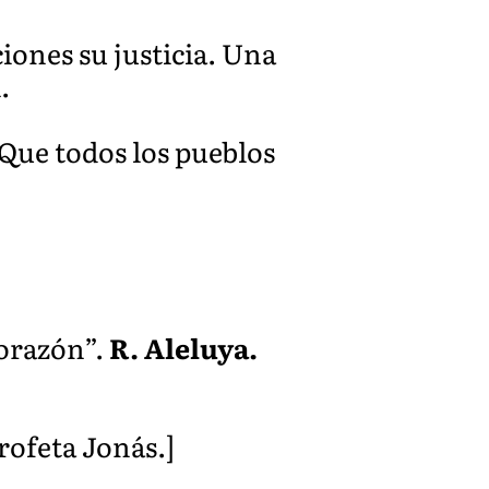
ciones su justicia. Una
.
 Que todos los pueblos
corazón”.
R. Aleluya.
profeta Jonás.]