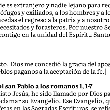
e es extranjero y nadie lejano para re
fugos y exiliados, a los hombres y a l
ncedas el regreso a la patria y a nosotr
necesitados y forasteros. Por nuestro S
contigo en la unidad del Espíritu Santo
to, Dios me concedió la gracia del apo
eblos paganos a la aceptación de la fe.]
l san Pablo a los romanos 1, 1-7
risto Jesús, he sido llamado por Dios pa
roclamar su Evangelio. Ese Evangelio, 
tas en las Sagradas Escrituras, se refie