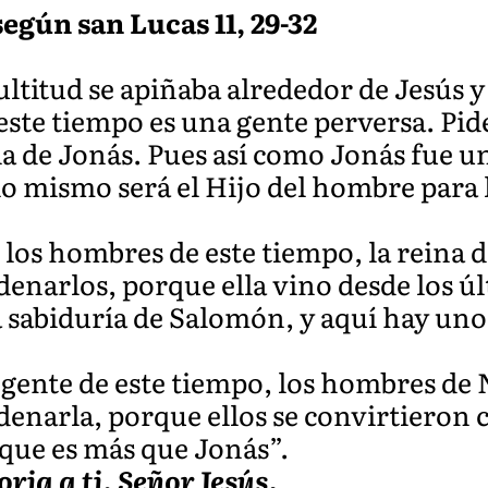
egún san Lucas 11, 29-32
ltitud se apiñaba alrededor de Jesús 
 este tiempo es una gente perversa. Pid
 la de Jonás. Pues así como Jonás fue u
lo mismo será el Hijo del hombre para l
os hombres de este tiempo, la reina de
ndenarlos, porque ella vino desde los ú
a sabiduría de Salomón, y aquí hay un
gente de este tiempo, los hombres de N
ndenarla, porque ellos se convirtieron 
 que es más que Jonás”.
oria a ti, Señor Jesús.