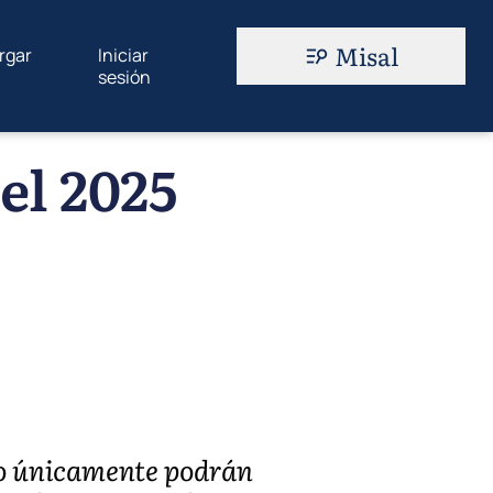
Misal
rgar
Iniciar
sesión
el 2025
to únicamente podrán