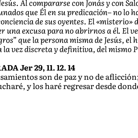
Jesús. Al compararse con Jonás y con Sa
unados que Él en su predicación– no lo h
conciencia de sus oyentes. El «misterio» 
er una excusa para no abrirnos a él. El 
gros” que la persona misma de Jesús, el 
 la vez discreta y definitiva, del mismo P
 Jer 29, 11. 12. 14
samientos son de paz y no de aflicción
cucharé, y los haré regresar desde don