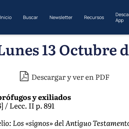
Desca
Inicio
Buscar
Newsletter
Recursos
App
Lunes 13 Octubre d
Descargar y ver en PDF
prófugos y exiliados
 / Lecc. II p. 891
io: Los «signos» del Antiguo Testamen