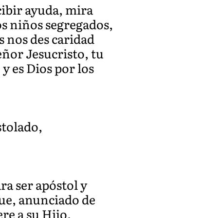
cibir ayuda, mira
os niños segregados,
os nos des caridad
eñor Jesucristo, tu
 y es Dios por los
stolado,
ra ser apóstol y
que, anunciado de
re a su Hijo,