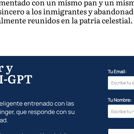
limentado con un mismo pan y un mism
incero a los inmigrantes y abandonad
mente reunidos en la patria celestial.
r y
Tu Email:
I-GPT
Tu Nombre:
teligente entrenado con las
inger, que responde con su
ad.