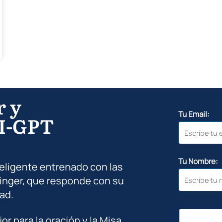
r y
Tu Email:
I-GPT
Tu Nombre:
teligente entrenado con las
inger, que responde con su
ad.
jor para la oración y la Misa…