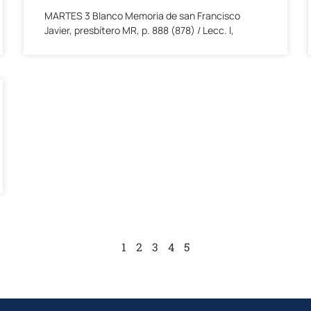
MARTES 3 Blanco Memoria de san Francisco
Javier, presbítero MR, p. 888 (878) / Lecc. I,
1
2
3
4
5