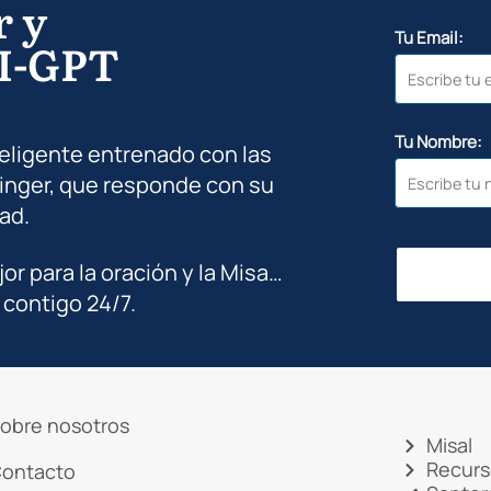
r y
Tu Email:
I-GPT
Tu Nombre:
teligente entrenado con las
inger, que responde con su
ad.
jor para la oración y la Misa…
 contigo 24/7.
obre nosotros
Misal
Recurs
ontacto